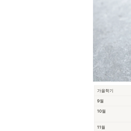
가을학기
9월
10월
11월