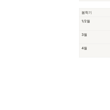
봄학기
1/2월
3월
4월