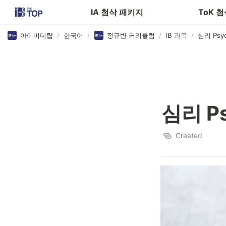
경제
IA 첨삭 패키지
ToK 
아이비더탑
/
한국어
/
정규반 커리큘럼
/
IB 과목
/
심리 Psyc
심리 Ps
Created